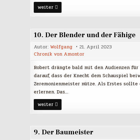
11.
weiter
Audienz
10. Der Blender und der Fähige
Autor:
Wolfgang
21. April 2023
Chronik von Amontor
Robert drängte bald mit den Audienzen für 
darauf, dass der Knecht dem Schauspiel bei
Zeremonienmeister nütze. Als Erstes sollte
erlernen. Das…
10.
weiter
Der
Blender
und
der
Fähige
9. Der Baumeister