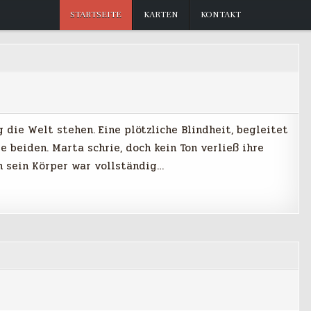
Die Chroniken von Anoran
STARTSEITE
KARTEN
KONTAKT
die Welt stehen. Eine plötzliche Blindheit, begleitet
e beiden. Marta schrie, doch kein Ton verließ ihre
h sein Körper war vollständig…