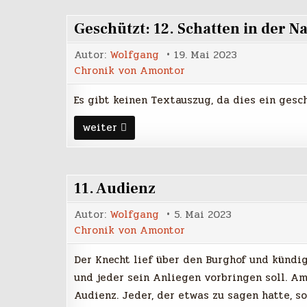
Geschützt: 12. Schatten in der N
Autor:
Wolfgang
19. Mai 2023
Chronik von Amontor
Es gibt keinen Textauszug, da dies ein gesch
Geschützt:
weiter
12.
Schatten
in
der
Nacht
11. Audienz
Autor:
Wolfgang
5. Mai 2023
Chronik von Amontor
Der Knecht lief über den Burghof und kündi
und jeder sein Anliegen vorbringen soll. A
Audienz. Jeder, der etwas zu sagen hatte, s