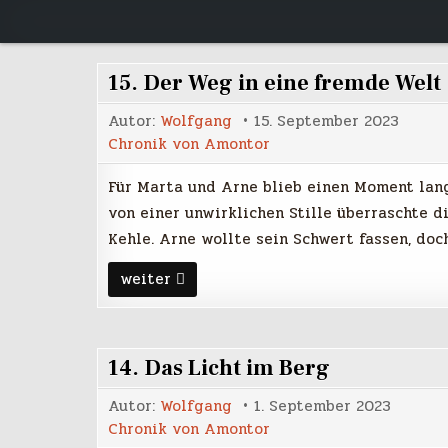
Skip
to
content
15. Der Weg in eine fremde Welt
Autor:
Wolfgang
15. September 2023
Chronik von Amontor
Für Marta und Arne blieb einen Moment lang 
von einer unwirklichen Stille überraschte di
Kehle. Arne wollte sein Schwert fassen, doc
15.
weiter
Der
Weg
in
eine
fremde
14. Das Licht im Berg
Welt
Autor:
Wolfgang
1. September 2023
Chronik von Amontor