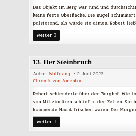
Das Objekt im Berg war rund und durchsichti
keine feste Oberfläche. Die Kugel schimmer
pulsierend, als würde sie atmen. Robert lie
14.
weiter
Das
Licht
im
Berg
13. Der Steinbruch
Autor:
Wolfgang
2. Juni 2023
Chronik von Amontor
Robert schlenderte über den Burghof. Wie i
von Milizionären schlief in den Zelten. Sie
kommende Nacht frischen waren. Der Morgen
13.
weiter
Der
Steinbruch