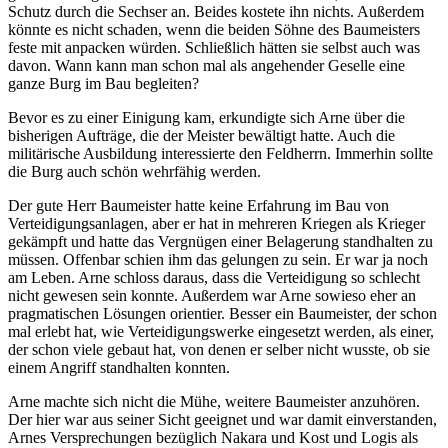
Schutz durch die Sechser an. Beides kostete ihn nichts. Außerdem
könnte es nicht schaden, wenn die beiden Söhne des Baumeisters
feste mit anpacken würden. Schließlich hätten sie selbst auch was
davon. Wann kann man schon mal als angehender Geselle eine
ganze Burg im Bau begleiten?
Bevor es zu einer Einigung kam, erkundigte sich Arne über die
bisherigen Aufträge, die der Meister bewältigt hatte. Auch die
militärische Ausbildung interessierte den Feldherrn. Immerhin sollte
die Burg auch schön wehrfähig werden.
Der gute Herr Baumeister hatte keine Erfahrung im Bau von
Verteidigungsanlagen, aber er hat in mehreren Kriegen als Krieger
gekämpft und hatte das Vergnügen einer Belagerung standhalten zu
müssen. Offenbar schien ihm das gelungen zu sein. Er war ja noch
am Leben. Arne schloss daraus, dass die Verteidigung so schlecht
nicht gewesen sein konnte. Außerdem war Arne sowieso eher an
pragmatischen Lösungen orientier. Besser ein Baumeister, der schon
mal erlebt hat, wie Verteidigungswerke eingesetzt werden, als einer,
der schon viele gebaut hat, von denen er selber nicht wusste, ob sie
einem Angriff standhalten konnten.
Arne machte sich nicht die Mühe, weitere Baumeister anzuhören.
Der hier war aus seiner Sicht geeignet und war damit einverstanden,
Arnes Versprechungen bezüglich Nakara und Kost und Logis als