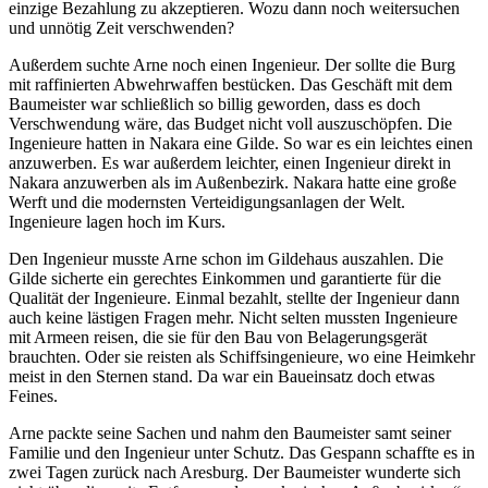
einzige Bezahlung zu akzeptieren. Wozu dann noch weitersuchen
und unnötig Zeit verschwenden?
Außerdem suchte Arne noch einen Ingenieur. Der sollte die Burg
mit raffinierten Abwehrwaffen bestücken. Das Geschäft mit dem
Baumeister war schließlich so billig geworden, dass es doch
Verschwendung wäre, das Budget nicht voll auszuschöpfen. Die
Ingenieure hatten in Nakara eine Gilde. So war es ein leichtes einen
anzuwerben. Es war außerdem leichter, einen Ingenieur direkt in
Nakara anzuwerben als im Außenbezirk. Nakara hatte eine große
Werft und die modernsten Verteidigungsanlagen der Welt.
Ingenieure lagen hoch im Kurs.
Den Ingenieur musste Arne schon im Gildehaus auszahlen. Die
Gilde sicherte ein gerechtes Einkommen und garantierte für die
Qualität der Ingenieure. Einmal bezahlt, stellte der Ingenieur dann
auch keine lästigen Fragen mehr. Nicht selten mussten Ingenieure
mit Armeen reisen, die sie für den Bau von Belagerungsgerät
brauchten. Oder sie reisten als Schiffsingenieure, wo eine Heimkehr
meist in den Sternen stand. Da war ein Baueinsatz doch etwas
Feines.
Arne packte seine Sachen und nahm den Baumeister samt seiner
Familie und den Ingenieur unter Schutz. Das Gespann schaffte es in
zwei Tagen zurück nach Aresburg. Der Baumeister wunderte sich