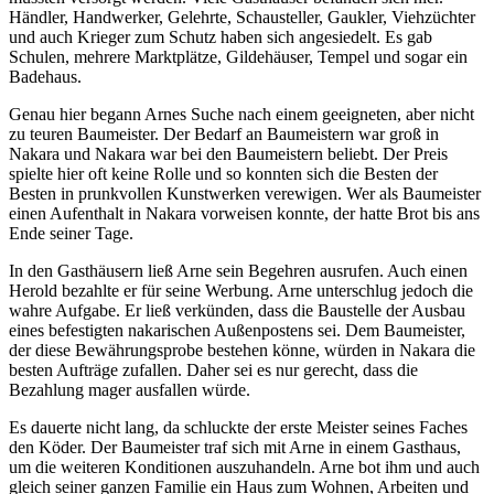
Händler, Handwerker, Gelehrte, Schausteller, Gaukler, Viehzüchter
und auch Krieger zum Schutz haben sich angesiedelt. Es gab
Schulen, mehrere Marktplätze, Gildehäuser, Tempel und sogar ein
Badehaus.
Genau hier begann Arnes Suche nach einem geeigneten, aber nicht
zu teuren Baumeister. Der Bedarf an Baumeistern war groß in
Nakara und Nakara war bei den Baumeistern beliebt. Der Preis
spielte hier oft keine Rolle und so konnten sich die Besten der
Besten in prunkvollen Kunstwerken verewigen. Wer als Baumeister
einen Aufenthalt in Nakara vorweisen konnte, der hatte Brot bis ans
Ende seiner Tage.
In den Gasthäusern ließ Arne sein Begehren ausrufen. Auch einen
Herold bezahlte er für seine Werbung. Arne unterschlug jedoch die
wahre Aufgabe. Er ließ verkünden, dass die Baustelle der Ausbau
eines befestigten nakarischen Außenpostens sei. Dem Baumeister,
der diese Bewährungsprobe bestehen könne, würden in Nakara die
besten Aufträge zufallen. Daher sei es nur gerecht, dass die
Bezahlung mager ausfallen würde.
Es dauerte nicht lang, da schluckte der erste Meister seines Faches
den Köder. Der Baumeister traf sich mit Arne in einem Gasthaus,
um die weiteren Konditionen auszuhandeln. Arne bot ihm und auch
gleich seiner ganzen Familie ein Haus zum Wohnen, Arbeiten und