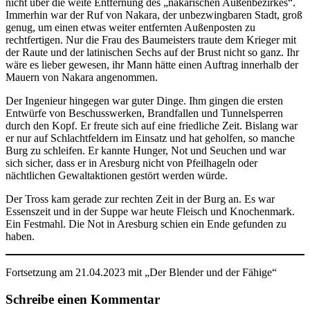
nicht über die weite Entfernung des „nakarischen Außenbezirkes“.
Immerhin war der Ruf von Nakara, der unbezwingbaren Stadt, groß
genug, um einen etwas weiter entfernten Außenposten zu
rechtfertigen. Nur die Frau des Baumeisters traute dem Krieger mit
der Raute und der latinischen Sechs auf der Brust nicht so ganz. Ihr
wäre es lieber gewesen, ihr Mann hätte einen Auftrag innerhalb der
Mauern von Nakara angenommen.
Der Ingenieur hingegen war guter Dinge. Ihm gingen die ersten
Entwürfe von Beschusswerken, Brandfallen und Tunnelsperren
durch den Kopf. Er freute sich auf eine friedliche Zeit. Bislang war
er nur auf Schlachtfeldern im Einsatz und hat geholfen, so manche
Burg zu schleifen. Er kannte Hunger, Not und Seuchen und war
sich sicher, dass er in Aresburg nicht von Pfeilhageln oder
nächtlichen Gewaltaktionen gestört werden würde.
Der Tross kam gerade zur rechten Zeit in der Burg an. Es war
Essenszeit und in der Suppe war heute Fleisch und Knochenmark.
Ein Festmahl. Die Not in Aresburg schien ein Ende gefunden zu
haben.
Fortsetzung am 21.04.2023 mit „Der Blender und der Fähige“
Schreibe einen Kommentar