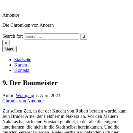
Skip
to
Amontor
content
Die Chroniken von Anoran
Search for:
Amontor
×
Menu
Startseite
Karten
Kontakt
9. Der Baumeister
Autor:
Wolfgang
7. April 2023
Chronik von Amontor
Zur selben Zeit, in der der Knecht von Robert beraten wurde, kam
sein Bruder Arne, der Feldherr in Nakara an. Vor den Mauern
Nakaras hat sich eine Vorstadt gebildet, in der alle diejenigen
unterkamen, die nicht in die Stadt selbst hereinkamen. Und die
mussten versorgt werden. Viele Gasthäuser befanden sich hier.