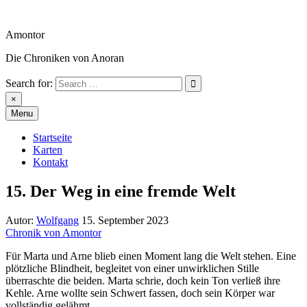
Skip
to
Amontor
content
Die Chroniken von Anoran
Search for:
Amontor
×
Menu
Startseite
Karten
Kontakt
15. Der Weg in eine fremde Welt
Autor:
Wolfgang
15. September 2023
Chronik von Amontor
Für Marta und Arne blieb einen Moment lang die Welt stehen. Eine
plötzliche Blindheit, begleitet von einer unwirklichen Stille
überraschte die beiden. Marta schrie, doch kein Ton verließ ihre
Kehle. Arne wollte sein Schwert fassen, doch sein Körper war
vollständig gelähmt.