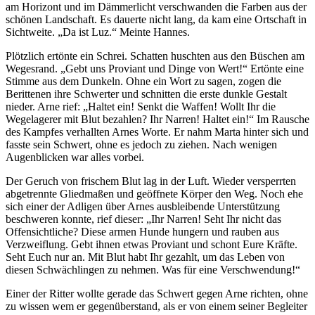
am Horizont und im Dämmerlicht verschwanden die Farben aus der
schönen Landschaft. Es dauerte nicht lang, da kam eine Ortschaft in
Sichtweite. „Da ist Luz.“ Meinte Hannes.
Plötzlich ertönte ein Schrei. Schatten huschten aus den Büschen am
Wegesrand. „Gebt uns Proviant und Dinge von Wert!“ Ertönte eine
Stimme aus dem Dunkeln. Ohne ein Wort zu sagen, zogen die
Berittenen ihre Schwerter und schnitten die erste dunkle Gestalt
nieder. Arne rief: „Haltet ein! Senkt die Waffen! Wollt Ihr die
Wegelagerer mit Blut bezahlen? Ihr Narren! Haltet ein!“ Im Rausche
des Kampfes verhallten Arnes Worte. Er nahm Marta hinter sich und
fasste sein Schwert, ohne es jedoch zu ziehen. Nach wenigen
Augenblicken war alles vorbei.
Der Geruch von frischem Blut lag in der Luft. Wieder versperrten
abgetrennte Gliedmaßen und geöffnete Körper den Weg. Noch ehe
sich einer der Adligen über Arnes ausbleibende Unterstützung
beschweren konnte, rief dieser: „Ihr Narren! Seht Ihr nicht das
Offensichtliche? Diese armen Hunde hungern und rauben aus
Verzweiflung. Gebt ihnen etwas Proviant und schont Eure Kräfte.
Seht Euch nur an. Mit Blut habt Ihr gezahlt, um das Leben von
diesen Schwächlingen zu nehmen. Was für eine Verschwendung!“
Einer der Ritter wollte gerade das Schwert gegen Arne richten, ohne
zu wissen wem er gegenüberstand, als er von einem seiner Begleiter