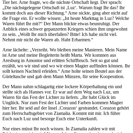
Tier her. Arne fragte, wo die nächste Ortschaft liegt. Der sprach:
„Die nächstgelegene Ortschaft ist ‚Luz‘. Warum fragt Ihr das? Ihr
kommt doch aus dieser Richtung.“ Arne nickte, ging aber nicht auf
die Frage ein. Er wollte wissen: „Ist heute Markttag in Luz? Welche
Waren führt Ihr mit?“ Der Mann blickte etwas beunruhigt. Der
Anblick eines schwer gepanzerten Kriegers schien ihm ungewohnt
zu sein. „Wollt Ihr mich überfallen? Bitte! Ich habe nicht viel.
Nehmt mir nicht die Waren ab. Habt Erbarmen.“
Arne lächelte: „Verzeiht. Wo bleiben meine Manieren. Mein Name
ist Arne und meine Begleiterin heißt Marta. Wir kommen aus
Aresburg in Amontor und erlitten Schiffbruch. Seit so gut und
erzählt, wo wir sind und wo wir einen Magier auffinden können. Ihr
sollt keinen Nachteil erleiden.“ Arne holte seinen Beutel aus der
Gürteltasche und gab dem Mann Münzen, für seine Kooperation.
Der Mann nahm schlagartig eine lockere Körperhaltung ein und
stellte sich als Hannes vor. Er war auf dem Weg nach Luz, um
Waren für das Fest der Lichter zu liefern. „Ihr habt Glück im
Unglück. Nur zum Fest der Lichter und Farben kommen Magier
hier her. Ihr seid auf der Insel ‚Corazon‘ gestrandet. Corazon gehört
zum Herrschaftsgebiet von Ziamalia. Kommt mit mir. Ich führe
Euch nach Luz und besorge Euch eine Unterkunft.
Nur eines müsst Ihr noch wissen. In Ziamalia zahlen wir mit