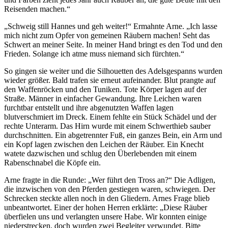
Reisenden machen.“
„Schweig still Hannes und geh weiter!“ Ermahnte Arne. „Ich lasse
mich nicht zum Opfer von gemeinen Räubern machen! Seht das
Schwert an meiner Seite. In meiner Hand bringt es den Tod und den
Frieden. Solange ich atme muss niemand sich fürchten.“
So gingen sie weiter und die Silhouetten des Adelsgespanns wurden
wieder größer. Bald trafen sie erneut aufeinander. Blut prangte auf
den Waffenröcken und den Tuniken. Tote Körper lagen auf der
Straße. Männer in einfacher Gewandung. Ihre Leichen waren
furchtbar entstellt und ihre abgenutzten Waffen lagen
blutverschmiert im Dreck. Einem fehlte ein Stück Schädel und der
rechte Unterarm. Das Hirn wurde mit einem Schwerthieb sauber
durchschnitten. Ein abgetrennter Fuß, ein ganzes Bein, ein Arm und
ein Kopf lagen zwischen den Leichen der Räuber. Ein Knecht
watete dazwischen und schlug den Überlebenden mit einem
Rabenschnabel die Köpfe ein.
Arne fragte in die Runde: „Wer führt den Tross an?“ Die Adligen,
die inzwischen von den Pferden gestiegen waren, schwiegen. Der
Schrecken steckte allen noch in den Gliedern. Arnes Frage blieb
unbeantwortet. Einer der hohen Herren erklärte: „Diese Räuber
überfielen uns und verlangten unsere Habe. Wir konnten einige
niederstrecken, doch wurden zwei Begleiter verwundet. Bitte