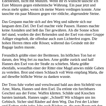
Edelsteinen, nicht mit Münzen. Wenn Ihr es wünscht tausche ich
Eure Münzen gegen einheimische Währung. Ein paar jetzt und
etwas mehr später, wenn ich meine Waren verdingen konnte. Arne
tauschte ein paar Münzen gegen vier rötliche, abgerundete Steine.
Das Gespann machte sich auf den Weg und näherte sich nur
langsam dem Ziel. Der Esel machte viele Pausen. Hannes machte
keine Anstalten und ließ das Tier gewähren. Als die Sonne schon
tief stand, wurden die drei Reisenden und der Esel von einer Gruppe
Adliger eingeholt, die offenbar auch zum Lichterfest zogen. Die
hohen Herren ritten edle Rösser, während das Gesinde mit der
Bagage laufen musste.
Freundlich grüßte einer der Berittenen. Im höflichen Ton bat er
darum, den Weg frei zu machen. Arne grüßte zurück und half
Hannes den Esel von der Straße zu schieben. Marta grüßte
ebenfalls, woraufhin einer der Ritter eine Magd anwies milde Gaben
zu verteilen. Brot und einen Schlauch voll Wein empfang Marta, die
auf dieselbe höfliche Weise zu danken wusste.
Der Tross fuhr vorbei und verschwand bald aus dem Sichtfeld von
Arne, Marta, Hannes und dem Esel. Da ertönte ein furchtbares
Geschrei aus der Ferne. Waffen klirrten. Schilde und Knochen
barsten lautstark. Hannes sagte: „Schnell! Wir schlagen uns ins
Gebüsch. Sicher sind Räuber auf dem Weg. Das Fest der Lichter
und Farben zieht jedes Jahr auch Räuber an, die gute Beute mit den