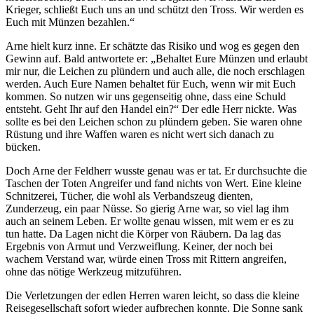
Krieger, schließt Euch uns an und schützt den Tross. Wir werden es
Euch mit Münzen bezahlen.“
Arne hielt kurz inne. Er schätzte das Risiko und wog es gegen den
Gewinn auf. Bald antwortete er: „Behaltet Eure Münzen und erlaubt
mir nur, die Leichen zu plündern und auch alle, die noch erschlagen
werden. Auch Eure Namen behaltet für Euch, wenn wir mit Euch
kommen. So nutzen wir uns gegenseitig ohne, dass eine Schuld
entsteht. Geht Ihr auf den Handel ein?“ Der edle Herr nickte. Was
sollte es bei den Leichen schon zu plündern geben. Sie waren ohne
Rüstung und ihre Waffen waren es nicht wert sich danach zu
bücken.
Doch Arne der Feldherr wusste genau was er tat. Er durchsuchte die
Taschen der Toten Angreifer und fand nichts von Wert. Eine kleine
Schnitzerei, Tücher, die wohl als Verbandszeug dienten,
Zunderzeug, ein paar Nüsse. So gierig Arne war, so viel lag ihm
auch an seinem Leben. Er wollte genau wissen, mit wem er es zu
tun hatte. Da Lagen nicht die Körper von Räubern. Da lag das
Ergebnis von Armut und Verzweiflung. Keiner, der noch bei
wachem Verstand war, würde einen Tross mit Rittern angreifen,
ohne das nötige Werkzeug mitzuführen.
Die Verletzungen der edlen Herren waren leicht, so dass die kleine
Reisegesellschaft sofort wieder aufbrechen konnte. Die Sonne sank