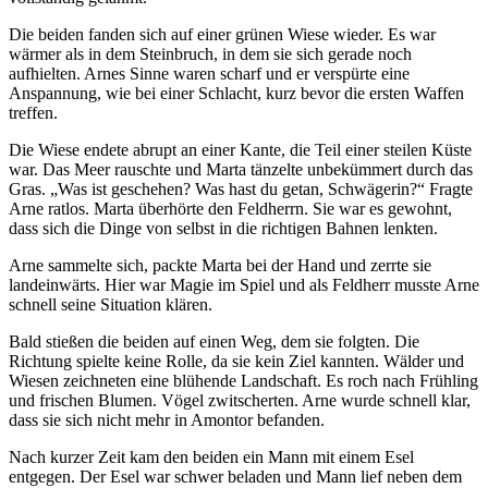
Die beiden fanden sich auf einer grünen Wiese wieder. Es war
wärmer als in dem Steinbruch, in dem sie sich gerade noch
aufhielten. Arnes Sinne waren scharf und er verspürte eine
Anspannung, wie bei einer Schlacht, kurz bevor die ersten Waffen
treffen.
Die Wiese endete abrupt an einer Kante, die Teil einer steilen Küste
war. Das Meer rauschte und Marta tänzelte unbekümmert durch das
Gras. „Was ist geschehen? Was hast du getan, Schwägerin?“ Fragte
Arne ratlos. Marta überhörte den Feldherrn. Sie war es gewohnt,
dass sich die Dinge von selbst in die richtigen Bahnen lenkten.
Arne sammelte sich, packte Marta bei der Hand und zerrte sie
landeinwärts. Hier war Magie im Spiel und als Feldherr musste Arne
schnell seine Situation klären.
Bald stießen die beiden auf einen Weg, dem sie folgten. Die
Richtung spielte keine Rolle, da sie kein Ziel kannten. Wälder und
Wiesen zeichneten eine blühende Landschaft. Es roch nach Frühling
und frischen Blumen. Vögel zwitscherten. Arne wurde schnell klar,
dass sie sich nicht mehr in Amontor befanden.
Nach kurzer Zeit kam den beiden ein Mann mit einem Esel
entgegen. Der Esel war schwer beladen und Mann lief neben dem