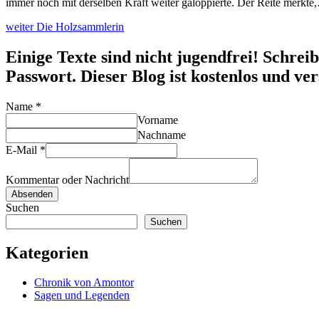
immer noch mit derselben Kraft weiter galoppierte. Der Reite merkte
weiter
Die Holzsammlerin
Einige Texte sind nicht jugendfrei! Schrei
Passwort. Dieser Blog ist kostenlos und v
Name
*
Vorname
Nachname
E-Mail
*
Kommentar oder Nachricht
Absenden
Suchen
Suchen
Kategorien
Chronik von Amontor
Sagen und Legenden