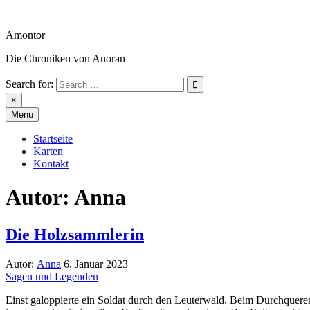
Skip
to
Amontor
content
Die Chroniken von Anoran
Search for:
Amontor
×
Menu
Startseite
Karten
Kontakt
Autor:
Anna
Die Holzsammlerin
Autor:
Anna
6. Januar 2023
Sagen und Legenden
Einst galoppierte ein Soldat durch den Leuterwald. Beim Durchquer