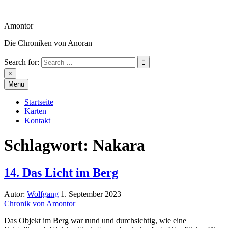
Skip
to
Amontor
content
Die Chroniken von Anoran
Search for:
Amontor
×
Menu
Startseite
Karten
Kontakt
Schlagwort:
Nakara
14. Das Licht im Berg
Autor:
Wolfgang
1. September 2023
Chronik von Amontor
Das Objekt im Berg war rund und durchsichtig, wie eine